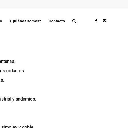
o
¿Quiénes somos?
Contacto
entanas.
tes rodantes.
as.
strial y andamios.
a simpley y doble.