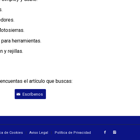
s.
edores.
otosierras.
 para herramientas.
 y rejillas.
 encuentas el artículo que buscas:
Escríbenos
ica de Cookies
Aviso Legal
Política de Privacidad