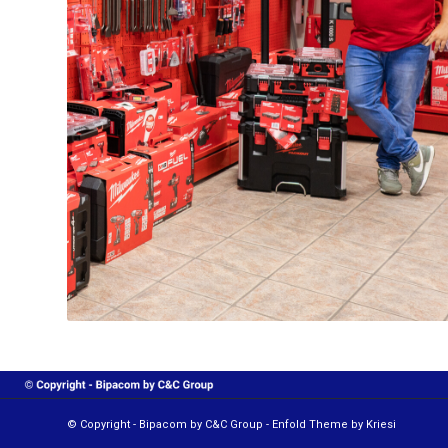
© Copyright - Bipacom by C&C Group -
Enfold Theme by Kriesi